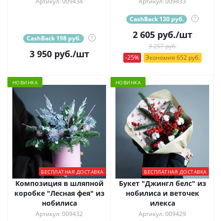
Артикул: 009434
Артикул: 009433
CashBack 130 руб.
?
2 605
руб.
/шт
CashBack 198 руб.
?
3 257 руб.
3 950
руб.
/шт
-25%
Экономия 652 руб.
НОВИНКА
НОВИНКА
БЕСПЛАТНАЯ ДОСТАВКА
БЕСПЛАТНАЯ ДОСТАВКА
Композиция в шляпной
Букет "Джингл белс" из
коробке "Лесная фея" из
нобилиса и веточек
нобилиса
илекса
Артикул: 009432
Артикул: 009429