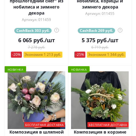
прошлогодний снег" из
нобилиса, корицы и
нобилиса и зимнего
зимнего декора
декора
Артикул: 011455
Артикул: 011459
CashBack 303 руб.
?
CashBack 269 руб.
?
6 065
руб.
/шт
5 375
руб.
/шт
7 278 руб.
6 719 руб.
-20%
Экономия 1 213 руб.
-25%
Экономия 1 344 руб.
НОВИНКА
НОВИНКА
БЕСПЛАТНАЯ ДОСТАВКА
БЕСПЛАТНАЯ ДОСТАВКА
Композиция в шляпной
Композиция в корзине