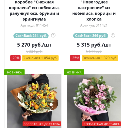
коробке "Снежная
"Новогоднее
королева" из нобилиса,
настроение" из
ранункулюса, брунии и
нобилиса, корицы и
эрингиума
хлопка
Артикул: 011454
Артикул: 011421
CashBack 264 руб.
?
CashBack 266 руб.
?
5 270
руб.
/шт
5 315
руб.
/шт
6 324 руб.
6 644 руб.
-20%
Экономия 1 054 руб.
-25%
Экономия 1 329 руб.
НОВИНКА
НОВИНКА
БЕСПЛАТНАЯ ДОСТАВКА
БЕСПЛАТНАЯ ДОСТАВКА