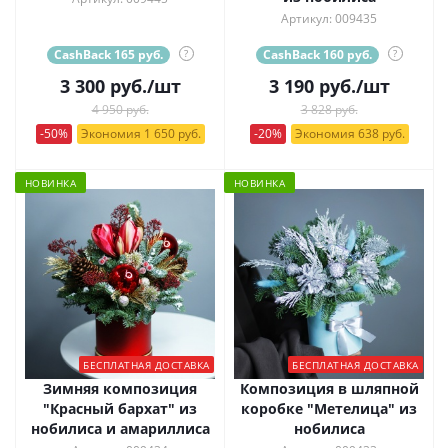
Артикул: 009435
CashBack 165 руб.
?
CashBack 160 руб.
?
3 300
руб.
/шт
3 190
руб.
/шт
4 950 руб.
3 828 руб.
-50%
Экономия 1 650 руб.
-20%
Экономия 638 руб.
НОВИНКА
НОВИНКА
БЕСПЛАТНАЯ ДОСТАВКА
БЕСПЛАТНАЯ ДОСТАВКА
Зимняя композиция
Композиция в шляпной
"Красный бархат" из
коробке "Метелица" из
нобилиса и амариллиса
нобилиса