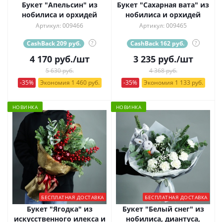
Букет "Апельсин" из
Букет "Сахарная вата" из
нобилиса и орхидей
нобилиса и орхидей
Артикул: 009466
Артикул: 009465
CashBack 209 руб.
?
CashBack 162 руб.
?
4 170
руб.
/шт
3 235
руб.
/шт
5 630 руб.
4 368 руб.
-35%
Экономия 1 460 руб.
-35%
Экономия 1 133 руб.
НОВИНКА
НОВИНКА
БЕСПЛАТНАЯ ДОСТАВКА
БЕСПЛАТНАЯ ДОСТАВКА
Букет "Ягодка" из
Букет "Белый снег" из
искусственного илекса и
нобилиса, диантуса,