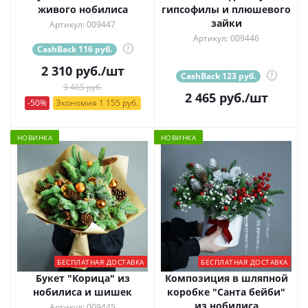
живого нобилиса
гипсофилы и плюшевого
зайки
Артикул: 009447
Артикул: 009446
CashBack 116 руб.
?
2 310
руб.
/шт
CashBack 123 руб.
?
3 465 руб.
2 465
руб.
/шт
-50%
Экономия 1 155 руб.
НОВИНКА
НОВИНКА
БЕСПЛАТНАЯ ДОСТАВКА
БЕСПЛАТНАЯ ДОСТАВКА
Букет "Корица" из
Композиция в шляпной
нобилиса и шишек
коробке "Санта бейби"
из нобилиса
Артикул: 009445