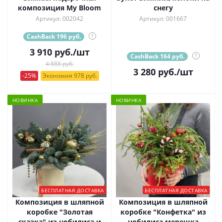
композиция My Bloom
снегу
Артикул: 002042
Артикул: 001667
CashBack 196 руб.
?
3 910
руб.
/шт
CashBack 164 руб.
?
4 888 руб.
3 280
руб.
/шт
-25%
Экономия 978 руб.
НОВИНКА
НОВИНКА
БЕСПЛАТНАЯ ДОСТАВКА
БЕСПЛАТНАЯ ДОСТАВКА
Композиция в шляпной
Композиция в шляпной
коробке "Золотая
коробке "Конфетка" из
сказка" из нобилиса и
нобилиса мерешка