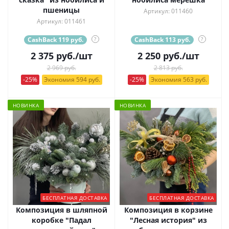
пшеницы
Артикул: 011460
Артикул: 011461
CashBack 119 руб.
?
CashBack 113 руб.
?
2 375
руб.
/шт
2 250
руб.
/шт
2 969 руб.
2 813 руб.
-25%
Экономия 594 руб.
-25%
Экономия 563 руб.
НОВИНКА
НОВИНКА
БЕСПЛАТНАЯ ДОСТАВКА
БЕСПЛАТНАЯ ДОСТАВКА
Композиция в шляпной
Композиция в корзине
коробке "Падал
"Лесная история" из