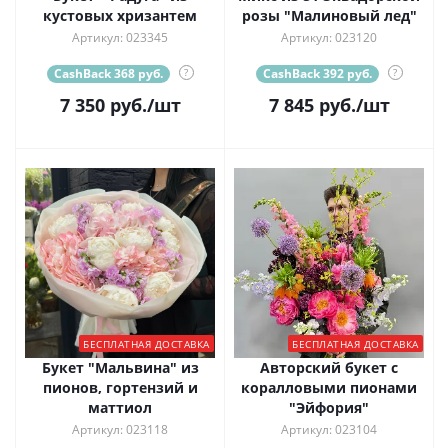
кустовых хризантем
розы "Малиновый лед"
Артикул: 023345
Артикул: 023120
CashBack 368 руб.
?
CashBack 392 руб.
?
7 350
руб.
/шт
7 845
руб.
/шт
БЕСПЛАТНАЯ ДОСТАВКА
БЕСПЛАТНАЯ ДОСТАВКА
Букет "Мальвина" из
Авторский букет с
пионов, гортензий и
коралловыми пионами
маттиол
"Эйфория"
Артикул: 023118
Артикул: 023104