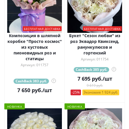
БЕСПЛАТНАЯ ДОСТАВКА
БЕСПЛАТНАЯ ДОСТАВКА
Композиция в шляпной
Букет "Сезон любви" из
коробке "Просто космос"
роз Эквадор Квиксенд,
из кустовых
ранункулюсов и
пионовидных роз и
гортензий
статицы
Артикул: 011754
Артикул: 011757
CashBack 385 руб.
?
7 695
руб.
/шт
CashBack 383 руб.
?
9 619 руб.
7 650
руб.
/шт
-25%
Экономия 1 924 руб.
НОВИНКА
НОВИНКА