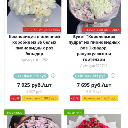
БЕСПЛАТНАЯ ДОСТАВКА
БЕСПЛАТНАЯ ДОСТАВКА
Композиция в шляпной
Букет "Королевская
коробке из 35 белых
пудра" из пионовидных
пионовидных роз
роз Эквадор,
Эквадор
ранункулюсов и
гортензий
Артикул: 011752
Артикул: 011741
CashBack 396 руб.
?
CashBack 385 руб.
?
7 925
руб.
/шт
7 695
руб.
/шт
9 907 руб.
9 619 руб.
-25%
Экономия 1 982 руб.
-25%
Экономия 1 924 руб.
НОВИНКА
НОВИНКА