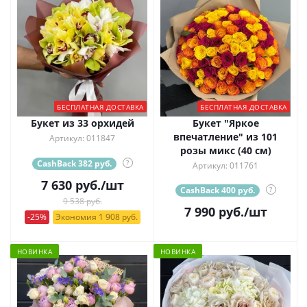
БЕСПЛАТНАЯ ДОСТАВКА
БЕСПЛАТНАЯ ДОСТАВКА
Букет из 33 орхидей
Букет "Яркое
впечатление" из 101
Артикул: 011847
розы микс (40 см)
CashBack 382 руб.
?
Артикул: 011761
7 630
руб.
/шт
CashBack 400 руб.
?
9 538 руб.
7 990
руб.
/шт
-25%
Экономия 1 908 руб.
НОВИНКА
НОВИНКА