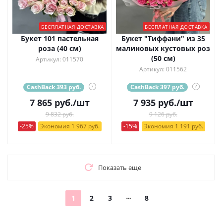
БЕСПЛАТНАЯ ДОСТАВКА
БЕСПЛАТНАЯ ДОСТАВКА
Букет 101 пастельная
Букет "Тиффани" из 35
роза (40 см)
малиновых кустовых роз
(50 см)
Артикул: 011570
Артикул: 011562
CashBack 393 руб.
?
CashBack 397 руб.
?
7 865
руб.
/шт
7 935
руб.
/шт
9 832 руб.
9 126 руб.
-25%
Экономия 1 967 руб.
-15%
Экономия 1 191 руб.
Показать еще
1
2
3
8