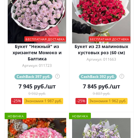
БЕСПЛАТНАЯ ДОСТАВКА
БЕСПЛАТНАЯ ДОСТАВКА
Букет "Нежный" из
Букет из 23 малиновых
хризантем Момоко и
кустовых роз (60 см)
Балтика
Артикул: 011663
Артикул: 011723
CashBack 397 руб.
?
CashBack 392 руб.
?
7 945
руб.
/шт
7 845
руб.
/шт
9 932 руб.
9 807 руб.
-25%
Экономия 1 987 руб.
-25%
Экономия 1 962 руб.
НОВИНКА
НОВИНКА