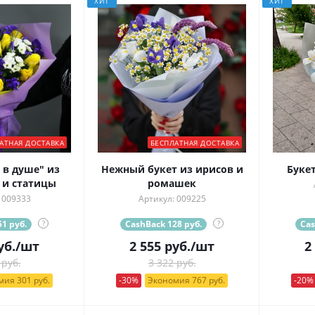
ХИТ
ХИТ
АТНАЯ ДОСТАВКА
БЕСПЛАТНАЯ ДОСТАВКА
 в душе" из
Нежный букет из ирисов и
Буке
 и статицы
ромашек
 009333
Артикул: 009225
1 руб.
?
CashBack 128 руб.
?
Cas
уб.
/шт
2 555
руб.
/шт
2
 руб.
3 322 руб.
ия 301 руб.
-30%
Экономия 767 руб.
-20%