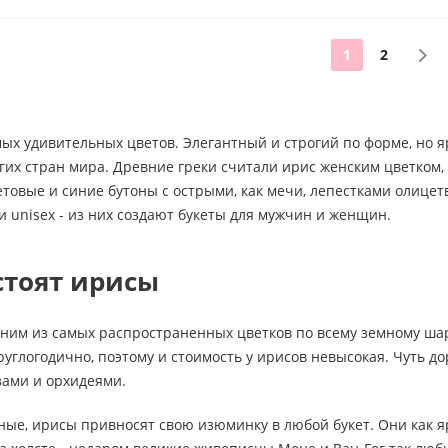
1
2
мых удивительных цветов. Элегантный и строгий по форме, но 
их стран мира. Древние греки считали ирис женским цветком,
товые и синие бутоны с острыми, как мечи, лепестками олицет
 unisex - из них создают букеты для мужчин и женщин.
стоят ирисы
дним из самых распространенных цветков по всему земному шар
углогодично, поэтому и стоимость у ирисов невысокая. Чуть д
зами и орхидеями.
ые, ирисы привносят свою изюминку в любой букет. Они как яр