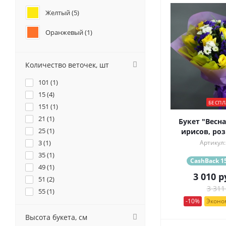
Желтый (
5
)
Оранжевый (
1
)
Синий (
7
)
Количество веточек, шт
Фиолетовый (
17
)
101 (
1
)
15 (
4
)
БЕСПЛ
151 (
1
)
21 (
1
)
Букет "Весна
25 (
1
)
ирисов, роз
3 (
1
)
Артикул:
35 (
1
)
CashBack 15
49 (
1
)
3 010
р
51 (
2
)
3 311
55 (
1
)
-10%
Эконом
Высота букета, см