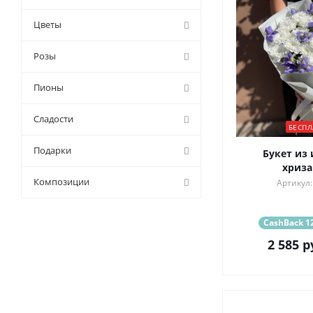
Цветы
Розы
Пионы
Сладости
БЕСПЛ
Подарки
Букет из 
хриза
Композиции
Артикул:
CashBack 12
2 585
р