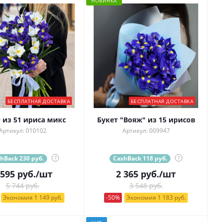
НОВИНКА
БЕСПЛАТНАЯ ДОСТАВКА
БЕСПЛАТНАЯ ДОСТАВКА
 из 51 ириса микс
Букет "Вояж" из 15 ирисов
Артикул: 010102
Артикул: 009947
hBack 230 руб.
?
CashBack 118 руб.
?
 595
руб.
/шт
2 365
руб.
/шт
5 744 руб.
3 548 руб.
Экономия 1 149 руб.
-50%
Экономия 1 183 руб.