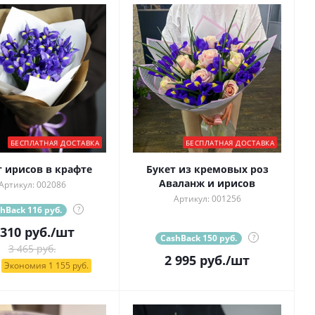
БЕСПЛАТНАЯ ДОСТАВКА
БЕСПЛАТНАЯ ДОСТАВКА
т ирисов в крафте
Букет из кремовых роз
Аваланж и ирисов
Артикул: 002086
Артикул: 001256
hBack 116 руб.
?
 310
руб.
/шт
CashBack 150 руб.
?
3 465 руб.
2 995
руб.
/шт
Экономия 1 155 руб.