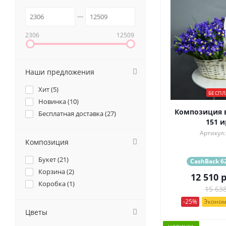
2306
12509
Наши предложения
Хит (
5
)
БЕСПЛ
Новинка (
10
)
Композиция в
Бесплатная доставка (
27
)
151 и
Артикул:
Композиция
Букет (
21
)
CashBack 62
Корзина (
2
)
12 510
р
Коробка (
1
)
15 638
-25%
Эконом
Цветы