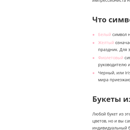
импрессиониста н
Что симв
Белый
символ н
Желтый
означае
праздник. Для 
Фиолетовый
си
руководителю и
Черный, или Iri
мира приезжаю
Букеты и
Любой букет из эт
цветов, но и вы с
индивидуальный б