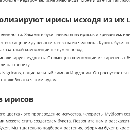
а холсте - недаром великие живописцы Моне и Ван-Гог так люб
олизируют ирисы исходя из их 
евинности. Закажите букет невесты из ирисов и хризантем, и
т восхищение душевным качествами человека. Купить букет из 
заказа такой композиции не нужен повод
мволизирует мудрость. С помощью композиции из сиреневых бу
ли наставнику
s Nigricans, национальный символ Иордании. Он распускается то
т полюбоваться этим чудом
з ирисов
ого цветка - это произведение искусства. Флористы MyBloom с
ами можете стать создателем букета. Позвоните нам и расскажит
укет. Мы тщательно подберем растения, оформим букет в крафт