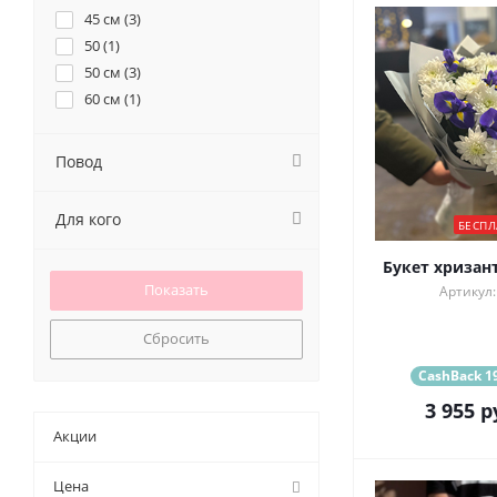
45 см (
3
)
50 (
1
)
50 см (
3
)
60 см (
1
)
Повод
Для кого
БЕСПЛ
Букет хризан
Артикул:
Сбросить
CashBack 19
3 955
р
Акции
Цена