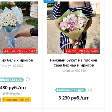
ХИТ
БЕСПЛАТНАЯ ДОСТАВКА
БЕСПЛАТНАЯ ДОСТАВКА
т из белых ирисов
Нежный букет из пионов
Сара Бернар и ирисов
Артикул: 002927
Артикул: 002840
hBack 122 руб.
?
 430
руб.
/шт
CashBack 162 руб.
?
2 916 руб.
3 230
руб.
/шт
Экономия 486 руб.