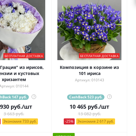
БЕСПЛАТНАЯ ДОСТАВКА
БЕСПЛАТНАЯ ДОСТАВКА
"Грация" из ирисов,
Композиция в корзине из
ензии и кустовых
101 ириса
хризантем
Артикул: 010143
Артикул: 010144
hBack 147 руб.
?
CashBack 523 руб.
?
 930
руб.
/шт
10 465
руб.
/шт
3 663 руб.
13 082 руб.
Экономия 733 руб.
-25%
Экономия 2 617 руб.