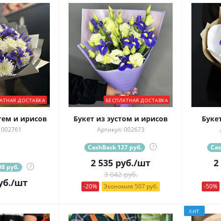
АТНАЯ ДОСТАВКА
БЕСПЛАТНАЯ ДОСТАВКА
тем и ирисов
Букет из эустом и ирисов
Буке
 002761
Артикул: 002673
CashBack 127 руб.
?
Cas
2 535
руб.
/шт
2
8 руб.
?
3 042 руб.
уб.
/шт
-20%
Экономия 507 руб.
-50%
ХИТ