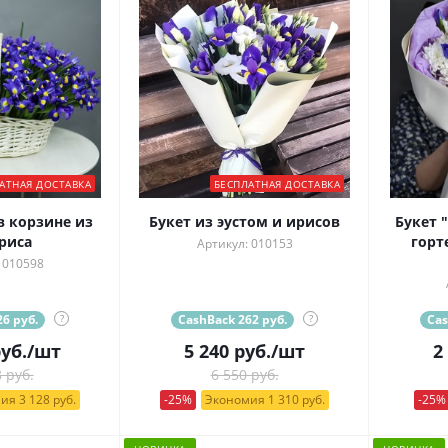
АТНАЯ ДОСТАВКА
БЕСПЛАТНАЯ ДОСТАВКА
 корзине из
Букет из эустом и ирисов
Букет 
риса
горт
Артикул: 010153
 010598
6 руб.
?
CashBack 262 руб.
?
Cas
уб.
/шт
5 240
руб.
/шт
2
 руб.
6 550 руб.
ия 3 128 руб.
-25%
Экономия 1 310 руб.
-25%