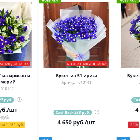
НОВИНКА
НОВИНКА
АТНАЯ ДОСТАВКА
БЕСПЛАТНАЯ ДОСТАВКА
 из ирисов и
Букет из 51 ириса
Букет
омерий
Артикул: 010141
 010142
7 руб.
?
Cas
уб.
/шт
4
CashBack 233 руб.
?
 руб.
4 650
руб.
/шт
ия 1 134 руб.
-25%