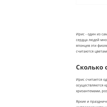
Ирис - один из са
сердца людей мног
японцев эти фиоле
считаются цветами
Сколько 
Ирис считается о
осуществляются кр
хризантемами, ро
Яркие и праздничн