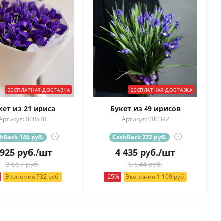
БЕСПЛАТНАЯ ДОСТАВКА
БЕСПЛАТНАЯ ДОСТАВКА
кет из 21 ириса
Букет из 49 ирисов
Артикул: 000538
Артикул: 000392
hBack 146 руб.
?
CashBack 222 руб.
?
 925
руб.
/шт
4 435
руб.
/шт
3 657 руб.
5 544 руб.
Экономия 732 руб.
-25%
Экономия 1 109 руб.