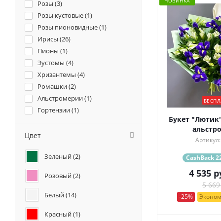
НОВИНКА
Розы (
3
)
Розы кустовые (
1
)
Розы пионовидные (
1
)
Ирисы (
26
)
Пионы (
1
)
Эустомы (
4
)
Хризантемы (
4
)
Ромашки (
2
)
Альстромерии (
1
)
БЕСПЛ
Гортензии (
1
)
Букет "Лютик"
Нарциссы (
1
)
альстр
Цвет
Артикул:
Зеленый (
2
)
CashBack 22
4 535
р
Розовый (
2
)
5 669
Белый (
14
)
-25%
Эконом
Красный (
1
)