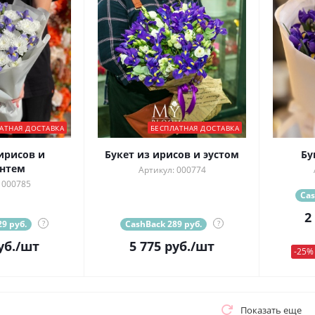
АТНАЯ ДОСТАВКА
БЕСПЛАТНАЯ ДОСТАВКА
ирисов и
Букет из ирисов и эустом
Бу
нтем
Артикул: 000774
 000785
Cas
2
9 руб.
?
CashBack 289 руб.
?
уб.
/шт
5 775
руб.
/шт
-25%
Показать еще