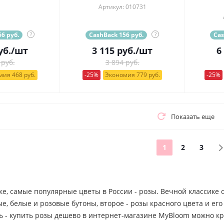
Артикул: 010731
6 руб.
?
CashBack 156 руб.
?
Cas
уб.
/шт
3 115
руб.
/шт
6
 руб.
3 894 руб.
ия 468 руб.
-25%
Экономия 779 руб.
-25%
Показать еще
1
2
3
ке, самые популярные цветы в России - розы. Вечной классике
, белые и розовые бутоны, второе - розы красного цвета и ег
ь - купить розы дешево в интернет-магазине MyBloom можно кр