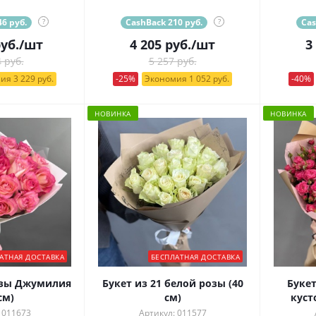
6 руб.
?
CashBack 210 руб.
?
Cas
уб.
/шт
4 205
руб.
/шт
3
 руб.
5 257 руб.
ия 3 229 руб.
-25%
Экономия 1 052 руб.
-40%
НОВИНКА
НОВИНКА
АТНАЯ ДОСТАВКА
БЕСПЛАТНАЯ ДОСТАВКА
озы Джумилия
Букет из 21 белой розы (40
Буке
см)
см)
куст
 011673
Артикул: 011577