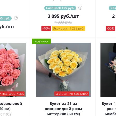
CashBack 155 руб.
?
Cas
3 095
руб.
/шт
2
0 руб.
?
4 333 руб.
уб.
/шт
-40%
Экономия 1 238 руб.
-50%
НОВИНКА
АТНАЯ ДОСТАВКА
БЕСПЛАТНАЯ ДОСТАВКА
 коралловой
Букет из 21 из
Букет 
60 см)
пионовидной розы
роз 
Баттеркап (60 см)
Бомба
 011002