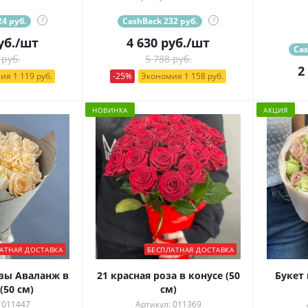
4 руб.
?
CashBack 232 руб.
?
уб.
/шт
4 630
руб.
/шт
Cas
 руб.
5 788 руб.
2
ия 1 119 руб.
-25%
Экономия 1 158 руб.
НОВИНКА
АКЦИЯ
АТНАЯ ДОСТАВКА
БЕСПЛАТНАЯ ДОСТАВКА
озы Аваланж в
21 красная роза в конусе (50
Букет
(50 см)
см)
 011447
Артикул: 011369