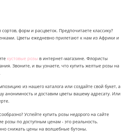
 сортов, форм и расцветок. Предпочитаете классику?
тенками. Цветы ежедневно прилетают к нам из Африки и
пите
кустовые розы
в интернет-магазине. Флористы
ания. Звоните, и вы узнаете, что купить желтые розы на
.
мпозицию из нашего каталога или создайте свой букет, а
ашу анонимность и доставим цветы вашему адресату. Или
ерте.
лесообразно? Успейте купить розы недорого на сайте
е розы по доступным ценам - это реальность.
янно снижать цены на волшебные бутоны.