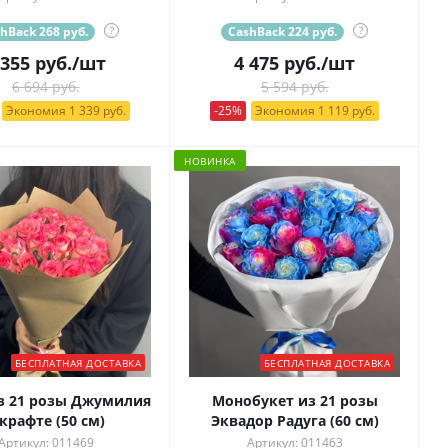
hBack 268 руб.
?
CashBack 224 руб.
?
 355
руб.
/шт
4 475
руб.
/шт
6 694 руб.
5 594 руб.
Экономия 1 339 руб.
-25%
Экономия 1 119 руб.
НОВИНКА
БЕСПЛАТНАЯ ДОСТАВКА
БЕСПЛАТНАЯ ДОСТАВКА
з 21 розы Джумилия
Монобукет из 21 розы
 крафте (50 см)
Эквадор Радуга (60 см)
Артикул: 011469
Артикул: 011463