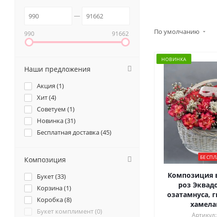
По умолчанию
990
91662
НОВИНКА
Наши предложения
Акция (
1
)
Хит (
4
)
Советуем (
1
)
Новинка (
31
)
Бесплатная доставка (
45
)
БЕСПЛ
Композиция
Композиция в
Букет (
33
)
роз Эквадо
Корзина (
1
)
озатамнуса, 
Коробка (
8
)
хамел
Букет комплимент (
0
)
Артикул: