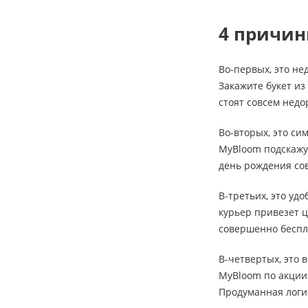
4 причин
Во-первых, это не
Закажите букет из
стоят совсем недо
Во-вторых, это си
MyBloom подскажут
день рождения сов
В-третьих, это уд
курьер привезет ц
совершенно беспл
В-четвертых, это 
MyBloom по акции 
Продуманная логи