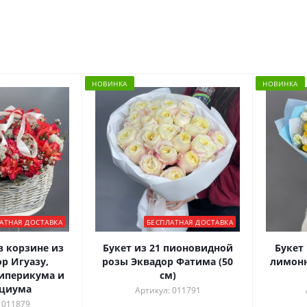
НОВИНКА
НОВИНКА
АТНАЯ ДОСТАВКА
БЕСПЛАТНАЯ ДОСТАВКА
 корзине из
Букет из 21 пионовидной
Букет 
р Игуазу,
розы Эквадор Фатима (50
лимонн
гиперикума и
см)
ациума
Артикул: 011791
 011879