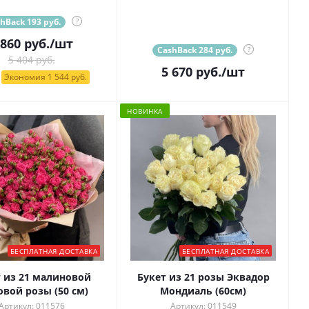
hBack 193 руб.
?
 860
руб.
/шт
CashBack 284 руб.
?
5 404 руб.
5 670
руб.
/шт
Экономия 1 544 руб.
НОВИНКА
БЕСПЛАТНАЯ ДОСТАВКА
БЕСПЛАТНАЯ ДОСТАВКА
т из 21 малиновой
Букет из 21 розы Эквадор
овой розы (50 см)
Мондиаль (60см)
Артикул: 011576
Артикул: 011549