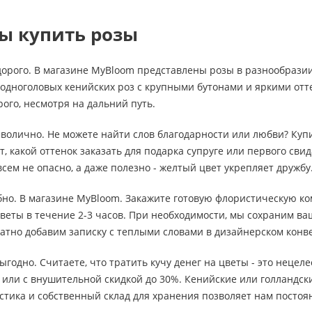
ы купить розы
дорого. В магазине MyBloom представлены розы в разнообразии
 одноголовых кенийских роз с крупными бутонами и яркими от
рого, несмотря на дальний путь.
мволично. Не можете найти слов благодарности или любви? Ку
, какой оттенок заказать для подарка супруге или первого свид
сем не опасно, а даже полезно - желтый цвет укрепляет дружбу
обно. В магазине MyBloom. Закажите готовую флористическую ко
веты в течение 2-3 часов. При необходимости, мы сохраним в
атно добавим записку с теплыми словами в дизайнерском конв
выгодно. Считаете, что тратить кучу денег на цветы - это неце
или с внушительной скидкой до 30%. Кенийские или голландски
стика и собственный склад для хранения позволяет нам посто