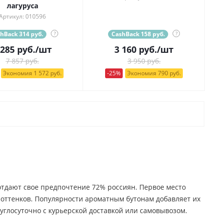
лагуруса
Артикул: 010596
hBack 314 руб.
?
CashBack 158 руб.
?
 285
руб.
/шт
3 160
руб.
/шт
7 857 руб.
3 950 руб.
Экономия 1 572 руб.
-25%
Экономия 790 руб.
 отдают свое предпочтение 72% россиян. Первое место
о оттенков. Популярности ароматным бутонам добавляет их
углосуточно с курьерской доставкой или самовывозом.