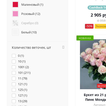
Анемоны (
1
)
Малиновый (
1
)
CashBack 14
Гвоздики (
0
)
Розовый (
12
)
2 905
р
Геогрины (
0
)
4 358
Гипсофилы (
0
)
Серебро (
0
)
Каллы (
0
)
-50%
Эконом
Маттиола (
0
)
Белый (
10
)
Нарциссы (
0
)
НОВИНКА
Красный (
10
)
Фрезия (
0
)
Количество веточек, шт
Бордовый (
2
)
0 (
1
)
Желтый (
4
)
10 (
1
)
1001 (
2
)
Коралловый (
1
)
101 (
211
)
11 (
Кремовый (
79
)
8
)
121 (
1
)
БЕСПЛ
Оранжевый (
3
)
125 (
1
)
Букет из 21 
127 (
1
)
Персиковый (
3
)
Пинк Монди
13 (
29
)
Артикул: