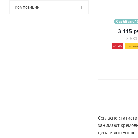
9 (
43
)
Композиции
CashBack 15
3 115
р
3 583
-15%
Эконом
Согласно статисти
занимают кремовые
цена и доступност