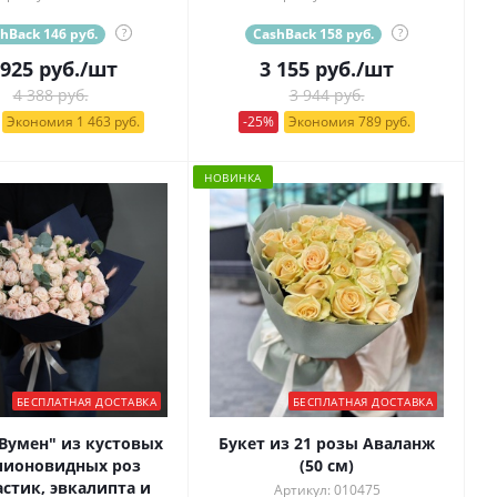
hBack 146 руб.
?
CashBack 158 руб.
?
 925
руб.
/шт
3 155
руб.
/шт
4 388 руб.
3 944 руб.
Экономия 1 463 руб.
-25%
Экономия 789 руб.
НОВИНКА
БЕСПЛАТНАЯ ДОСТАВКА
БЕСПЛАТНАЯ ДОСТАВКА
"Вумен" из кустовых
Букет из 21 розы Аваланж
пионовидных роз
(50 см)
стик, эвкалипта и
Артикул: 010475