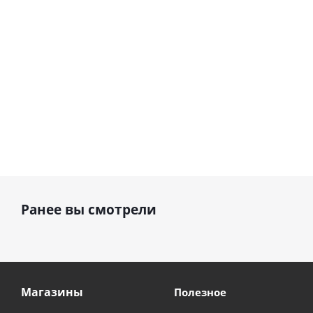
см)
1 330
895
руб.
895
руб.
руб.
Ранее вы смотрели
Магазины
Полезное