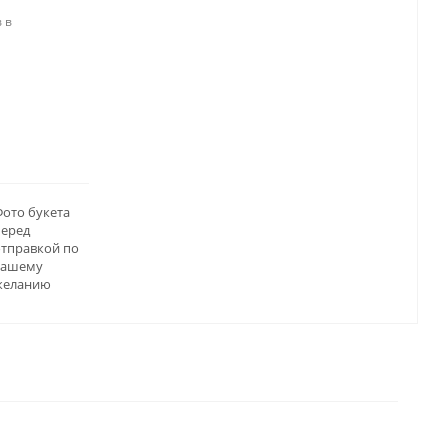
 в
ото букета
перед
отправкой по
вашему
желанию