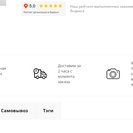
Наш рейтинг выполненных заказов
Яндексе
Ф
Доставим за
ная
2 часа с
 к
момента
заказа
Самовывоз
Тэги