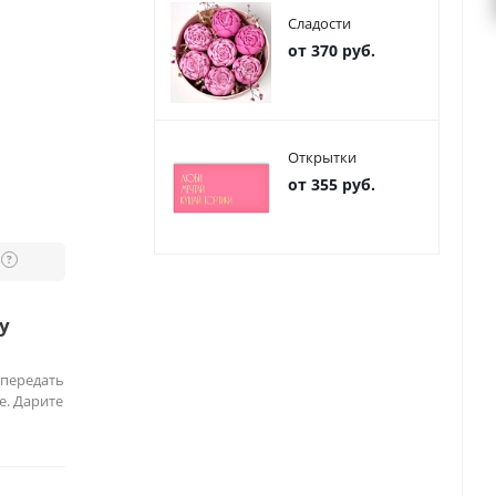
Сладости
от 370 руб.
Открытки
от 355 руб.
?
у
 передать
е. Дарите