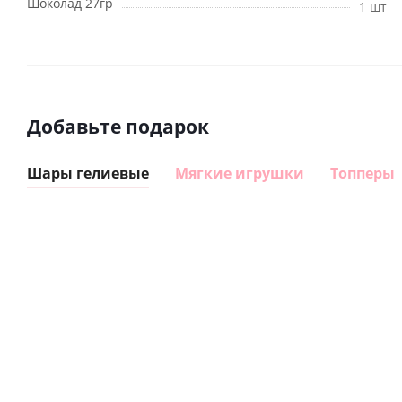
Шоколад 27гр
1 шт
Добавьте подарок
Шары гелиевые
Мягкие игрушки
Топперы
Шар
Шар
сердце I
гелиевый
love you
цифра 8
Сердце розовое
(45 см)
(40х102
фольгированный
см)
шар с гелием (45