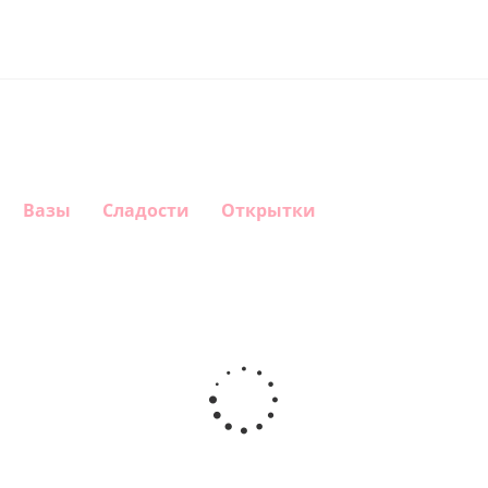
Вазы
Сладости
Открытки
Шар
Шар
Шар
Шар
гелиевый
гелиевый
гелиевый
Звезда - С
цифра 4
цифра 3
цифра 1
днем
(40х102
(40х102
(40х102
рождения
см)
см)
см)
(45 см)