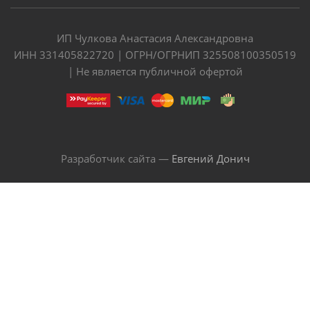
ИП Чулкова Анастасия Александровна
ИНН 331405822720 | ОГРН/ОГРНИП 325508100350519
| Не является публичной офертой
Разработчик сайта —
Евгений Донич