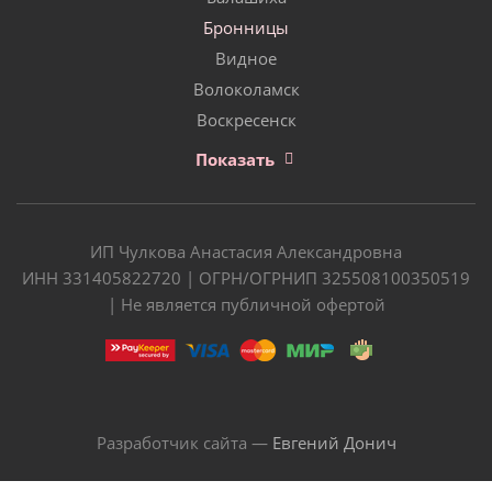
Бронницы
Видное
Волоколамск
Воскресенск
Показать
ИП Чулкова Анастасия Александровна
ИНН 331405822720 | ОГРН/ОГРНИП 325508100350519
| Не является публичной офертой
Разработчик сайта —
Евгений Донич