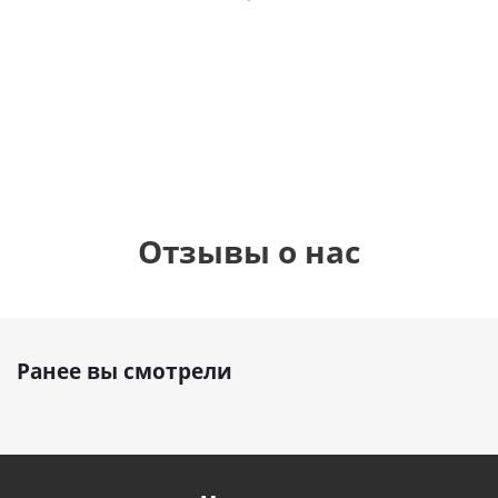
фольгированный
см)
см)
шар с гелием (45
см)
1 330
1 330
руб.
895
руб.
руб.
Отзывы о нас
Ранее вы смотрели