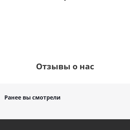
фоль
рождения
бабочками
шар с
(45см)
900
900
руб.
руб.
900
руб.
8
Отзывы о нас
Ранее вы смотрели