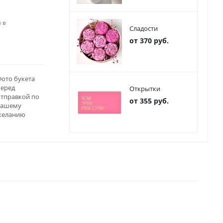
 в
Сладости
от 370 руб.
ото букета
перед
Открытки
отправкой по
от 355 руб.
вашему
желанию