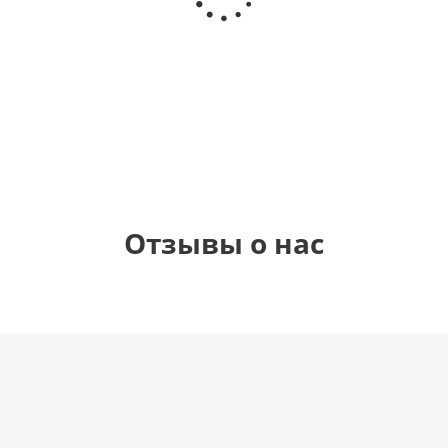
(40х102
медвежонку
рождения
см)
(45 см)
1 330
895
900
руб.
руб.
руб.
900
руб.
Отзывы о нас