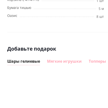
1 шт
Бумага тишью
5 м
Оазис
8 шт
Добавьте подарок
Шары гелиевые
Мягкие игрушки
Топперы
Шар
Шар
гелиевый
гелиевый
цифра 8
цифра 4