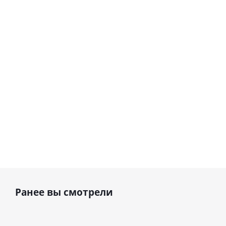
Сердце розовое
(40х102
(40х102
фольгированный
см)
см)
шар с гелием (45
см)
1 330
1 330
руб.
895
руб.
руб.
Ранее вы смотрели