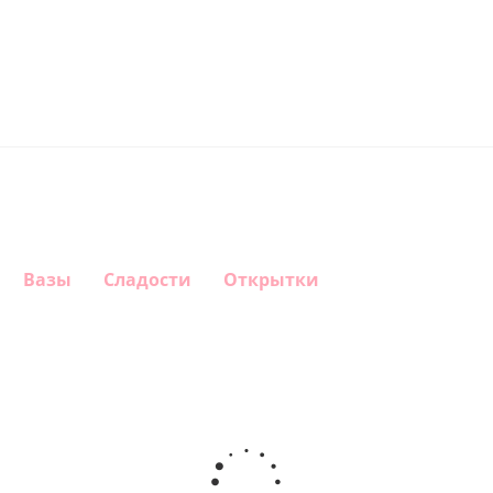
Вазы
Сладости
Открытки
Шар круг
Шар
Шар
Самая
гелиевый
Шар круг
Звезда - С
самая
цифра 1
Моему
днем