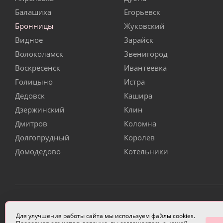
Балашиха
Егорьевск
Бронницы
Жуковский
Видное
Зарайск
Волоколамск
Звенигород
Воскресенск
Ивантеевка
Голицыно
Истра
Дедовск
Кашира
Дзержинский
Клин
Дмитров
Коломна
Долгопрудный
Королев
Домодедово
Котельники
ИП Чулкова Анастасия Александровна ИНН 3314058227
Для улучшения работы сайта мы используем файлы cookies.