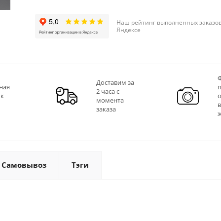
Наш рейтинг выполненных заказов
Яндексе
Ф
Доставим за
ная
2 часа с
 к
момента
заказа
Самовывоз
Тэги