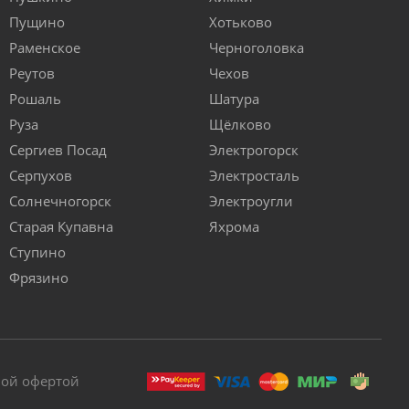
Пущино
Хотьково
Раменское
Черноголовка
Реутов
Чехов
Рошаль
Шатура
Руза
Щёлково
Сергиев Посад
Электрогорск
Серпухов
Электросталь
Солнечногорск
Электроугли
Старая Купавна
Яхрома
Ступино
Фрязино
ной офертой